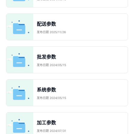
配送参数
发布日期 2025/11/26
批发参数
发布日期 2024/05/15
系统参数
发布日期 2024/05/15
加工参数
发布日期 2024/07/31