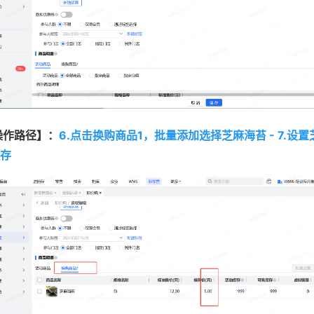
操作路径】：
6.点击换购商品1，批量添加选择芝麻海苔 - 7.设
存