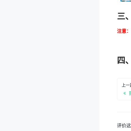
三
注意：
四
上一