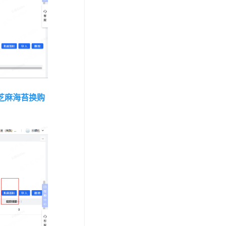
置芝麻海苔换购