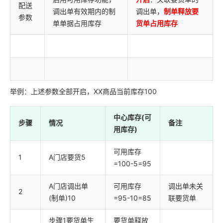
配送
调出单有效期内的制
调出单，
制单释放要
参数
单单据占用库存
货单占用库存
举例：上述参数全部开启，XX商品当前库存100
中心库存(可
步骤
情况
备注
用库存)
可用库存
1
A门店要货5
=100-5=95
A门店调出单
可用库存
调出单未关
2
(制单)10
=95-10=85
联要货单
步骤1要货单生
要货单释放