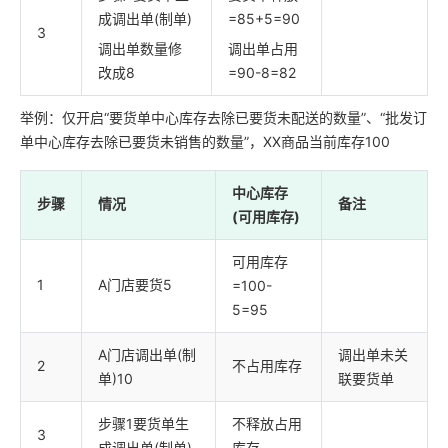
成调出单(制单)
=85+5=90
3
调出单数量修
调出单占用
改成8
=90-8=82
举例：仅开启“要货单中心库存去除已要货未配送的数量”、“批发订
单中心库存去除已要货未销售的数量”，XX商品当前库存100
中心库存
步骤
情况
备注
(可用库存)
可用库存
1
A门店要货5
=100-
5=95
A门店调出单(制
调出单未关
2
不占用库存
单)10
联要货单
步骤1要货单生
不释放占用
3
成调出单(制单)
库存