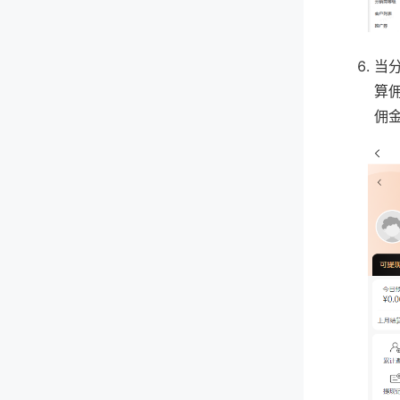
当
算
佣金