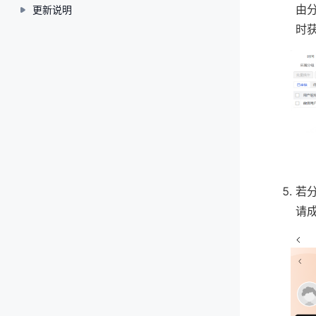
由
更新说明
时
若
请