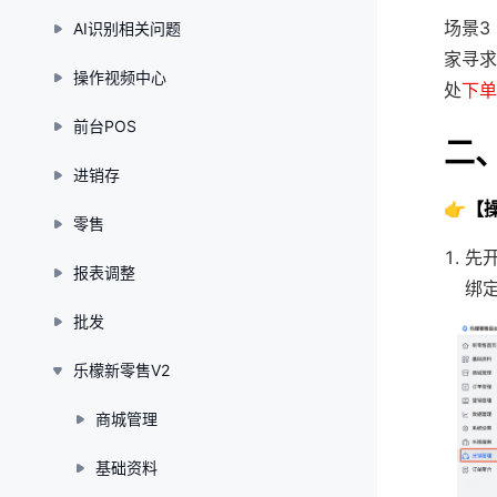
场景3
AI识别相关问题
家寻求
操作视频中心
处
下单
前台POS
二
进销存
👉【
零售
先开
报表调整
绑
批发
乐檬新零售V2
商城管理
基础资料