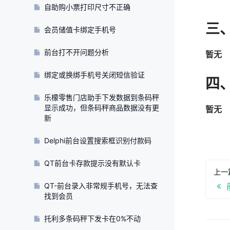
自助购小票打印尺寸不正确
三
会员储值卡绑定手机号
前台打不开问题分析
暂无
绑定或换绑手机号关闭短信验证
四
乐檬零售门店助手下发数据到条码秤
显示成功，但条码秤商品数据没有更
暂无
新
Delphi前台设置搜索框识别付款码
QT前台卡存款提示没有默认卡
上一
QT-前台录入非常规手机号，无法查
找到会员
托利多条码秤下发卡在0%不动