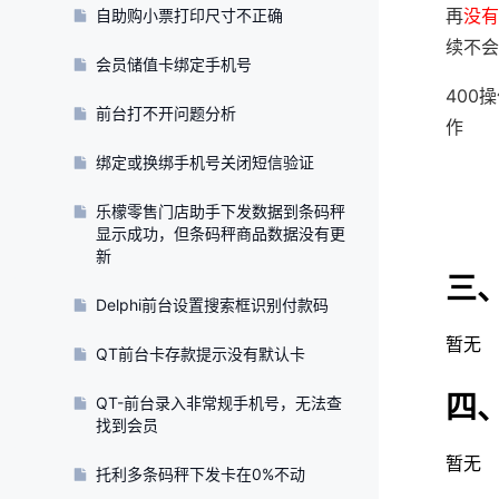
再
没有
自助购小票打印尺寸不正确
续不会
会员储值卡绑定手机号
400
前台打不开问题分析
作
绑定或换绑手机号关闭短信验证
乐檬零售门店助手下发数据到条码秤
显示成功，但条码秤商品数据没有更
新
三
Delphi前台设置搜索框识别付款码
暂无
QT前台卡存款提示没有默认卡
四
QT-前台录入非常规手机号，无法查
找到会员
暂无
托利多条码秤下发卡在0%不动